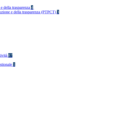
 e della trasparenza
4
rruzione e della trasparenza (PTPCT)
3
tività
87
stionale
1