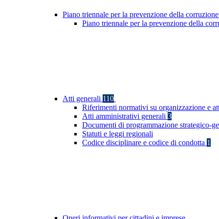
Piano triennale per la prevenzione della corruzione
Piano triennale per la prevenzione della co
Atti generali
110
Riferimenti normativi su organizzazione e at
Atti amministrativi generali
3
Documenti di programmazione strategico-ge
Statuti e leggi regionali
Codice disciplinare e codice di condotta
1
Oneri informativi per cittadini e imprese