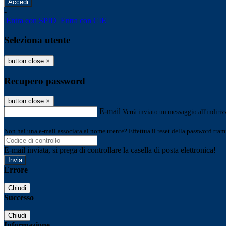
-
Entra con SPID
Entra con CIE
Seleziona utente
button close
×
Recupero password
button close
×
E-mail
Verrà inviato un messaggio all'indirizz
Non hai una e-mail associata al nome utente? Effettua il reset della password tram
E-mail inviata, si prega di controllare la casella di posta elettronica!
Errore
Chiudi
Successo
Chiudi
Informazione