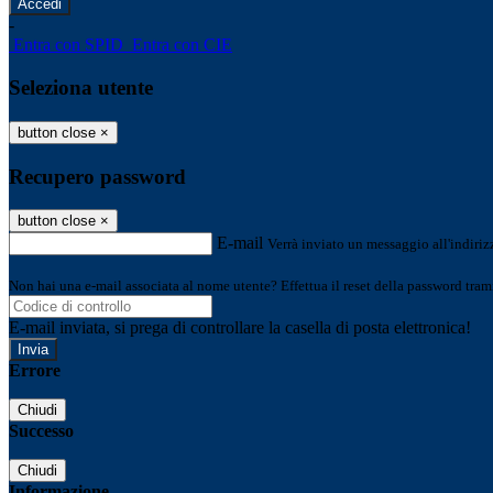
-
Entra con SPID
Entra con CIE
Seleziona utente
button close
×
Recupero password
button close
×
E-mail
Verrà inviato un messaggio all'indirizz
Non hai una e-mail associata al nome utente? Effettua il reset della password tram
E-mail inviata, si prega di controllare la casella di posta elettronica!
Errore
Chiudi
Successo
Chiudi
Informazione