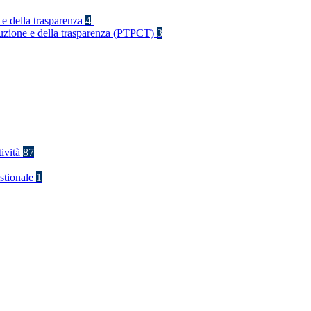
 e della trasparenza
4
rruzione e della trasparenza (PTPCT)
3
tività
87
stionale
1