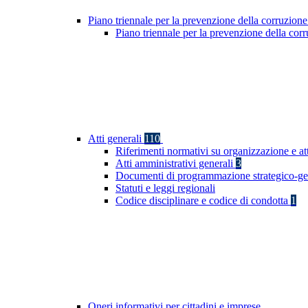
Piano triennale per la prevenzione della corruzione
Piano triennale per la prevenzione della co
Atti generali
110
Riferimenti normativi su organizzazione e at
Atti amministrativi generali
3
Documenti di programmazione strategico-ge
Statuti e leggi regionali
Codice disciplinare e codice di condotta
1
Oneri informativi per cittadini e imprese