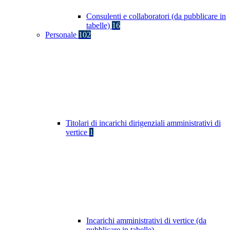
Consulenti e collaboratori (da pubblicare in
tabelle)
16
Personale
102
Titolari di incarichi dirigenziali amministrativi di
vertice
1
Incarichi amministrativi di vertice (da
pubblicare in tabelle)