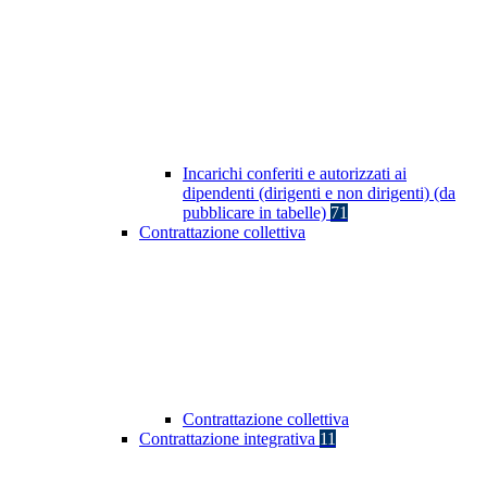
Incarichi conferiti e autorizzati ai
dipendenti (dirigenti e non dirigenti) (da
pubblicare in tabelle)
71
Contrattazione collettiva
Contrattazione collettiva
Contrattazione integrativa
11