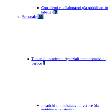
Consulenti e collaboratori (da pubblicare in
tabelle)
16
Personale
102
Titolari di incarichi dirigenziali amministrativi di
vertice
1
Incarichi amministrativi di vertice (da
pubblicare in tabelle)