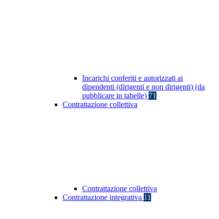
Incarichi conferiti e autorizzati ai
dipendenti (dirigenti e non dirigenti) (da
pubblicare in tabelle)
71
Contrattazione collettiva
Contrattazione collettiva
Contrattazione integrativa
11