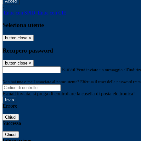
-
Entra con SPID
Entra con CIE
Seleziona utente
button close
×
Recupero password
button close
×
E-mail
Verrà inviato un messaggio all'indirizz
Non hai una e-mail associata al nome utente? Effettua il reset della password tram
E-mail inviata, si prega di controllare la casella di posta elettronica!
Errore
Chiudi
Successo
Chiudi
Informazione