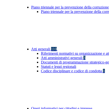
Piano triennale per la prevenzione della corruzione
Piano triennale per la prevenzione della co
Atti generali
110
Riferimenti normativi su organizzazione e at
Atti amministrativi generali
3
Documenti di programmazione strategico-ge
Statuti e leggi regionali
Codice disciplinare e codice di condotta
1
Oneri informativi per cittadini e imprese