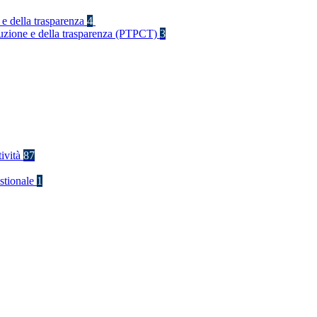
 e della trasparenza
4
rruzione e della trasparenza (PTPCT)
3
tività
87
stionale
1