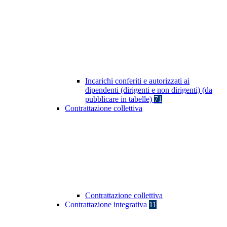
Incarichi conferiti e autorizzati ai
dipendenti (dirigenti e non dirigenti) (da
pubblicare in tabelle)
71
Contrattazione collettiva
Contrattazione collettiva
Contrattazione integrativa
11