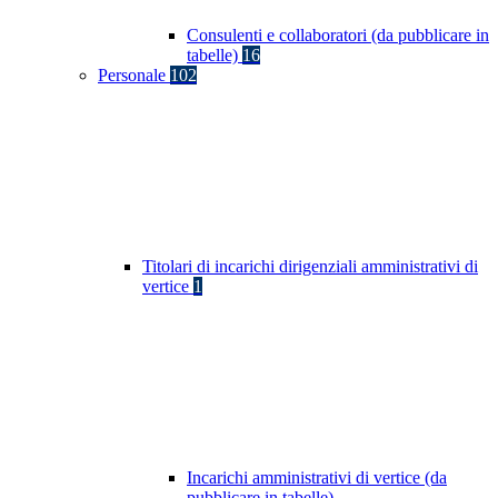
Consulenti e collaboratori (da pubblicare in
tabelle)
16
Personale
102
Titolari di incarichi dirigenziali amministrativi di
vertice
1
Incarichi amministrativi di vertice (da
pubblicare in tabelle)