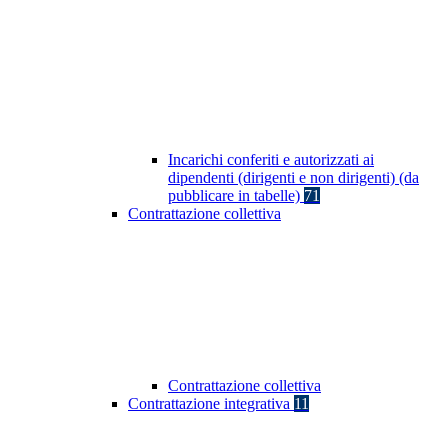
Incarichi conferiti e autorizzati ai
dipendenti (dirigenti e non dirigenti) (da
pubblicare in tabelle)
71
Contrattazione collettiva
Contrattazione collettiva
Contrattazione integrativa
11