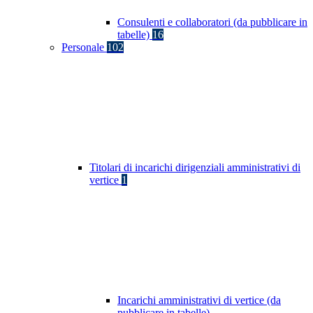
Consulenti e collaboratori (da pubblicare in
tabelle)
16
Personale
102
Titolari di incarichi dirigenziali amministrativi di
vertice
1
Incarichi amministrativi di vertice (da
pubblicare in tabelle)