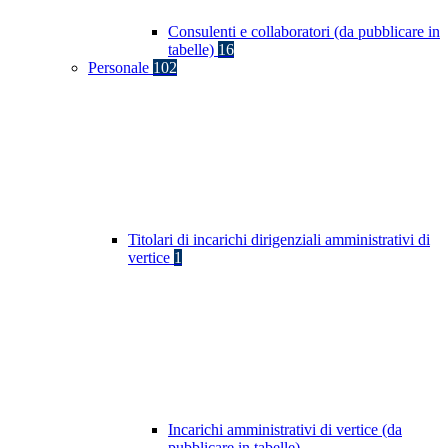
Consulenti e collaboratori (da pubblicare in
tabelle)
16
Personale
102
Titolari di incarichi dirigenziali amministrativi di
vertice
1
Incarichi amministrativi di vertice (da
pubblicare in tabelle)