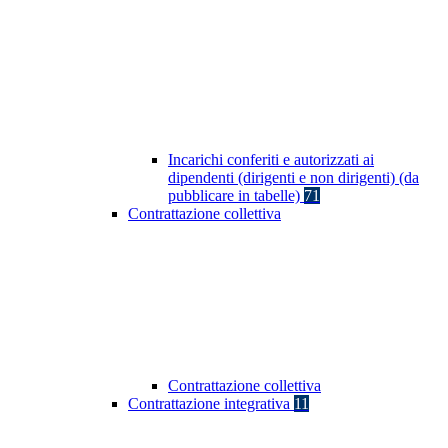
Incarichi conferiti e autorizzati ai
dipendenti (dirigenti e non dirigenti) (da
pubblicare in tabelle)
71
Contrattazione collettiva
Contrattazione collettiva
Contrattazione integrativa
11