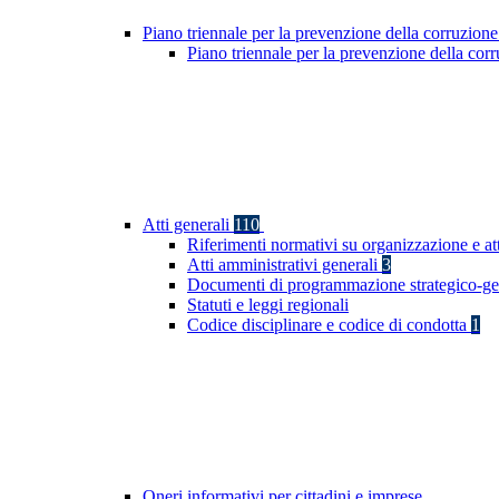
Piano triennale per la prevenzione della corruzione
Piano triennale per la prevenzione della co
Atti generali
110
Riferimenti normativi su organizzazione e at
Atti amministrativi generali
3
Documenti di programmazione strategico-ge
Statuti e leggi regionali
Codice disciplinare e codice di condotta
1
Oneri informativi per cittadini e imprese