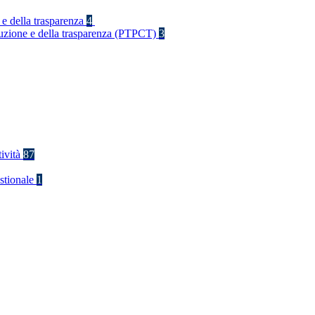
 e della trasparenza
4
rruzione e della trasparenza (PTPCT)
3
tività
87
stionale
1