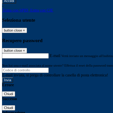
-
Entra con SPID
Entra con CIE
Seleziona utente
button close
×
Recupero password
button close
×
E-mail
Verrà inviato un messaggio all'indirizz
Non hai una e-mail associata al nome utente? Effettua il reset della password tram
E-mail inviata, si prega di controllare la casella di posta elettronica!
Errore
Chiudi
Successo
Chiudi
Informazione