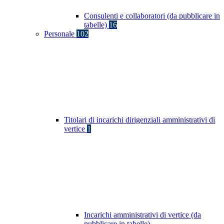
Consulenti e collaboratori (da pubblicare in
tabelle)
16
Personale
102
Titolari di incarichi dirigenziali amministrativi di
vertice
1
Incarichi amministrativi di vertice (da
pubblicare in tabelle)