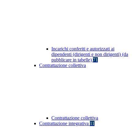
Incarichi conferiti e autorizzati ai
dipendenti (dirigenti e non dirigenti) (da
pubblicare in tabelle)
71
Contrattazione collettiva
Contrattazione collettiva
Contrattazione integrativa
11