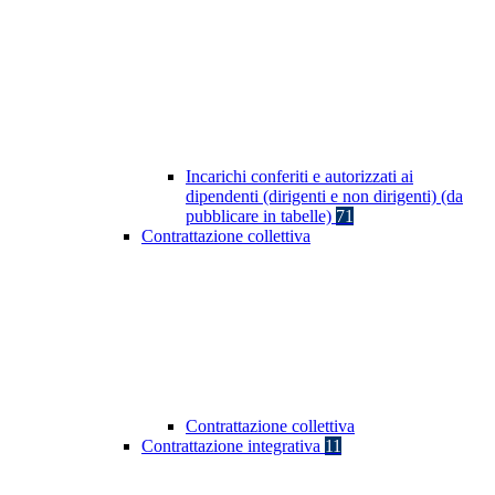
Incarichi conferiti e autorizzati ai
dipendenti (dirigenti e non dirigenti) (da
pubblicare in tabelle)
71
Contrattazione collettiva
Contrattazione collettiva
Contrattazione integrativa
11