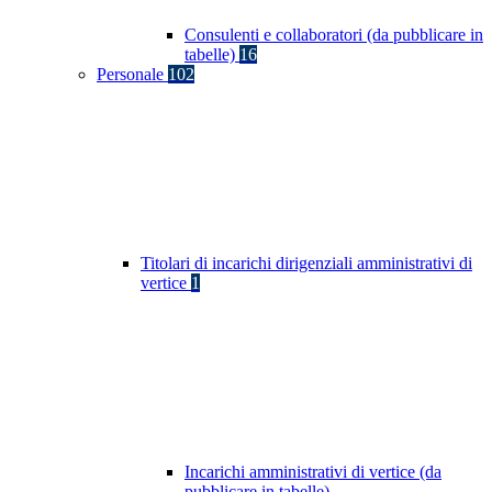
Consulenti e collaboratori (da pubblicare in
tabelle)
16
Personale
102
Titolari di incarichi dirigenziali amministrativi di
vertice
1
Incarichi amministrativi di vertice (da
pubblicare in tabelle)