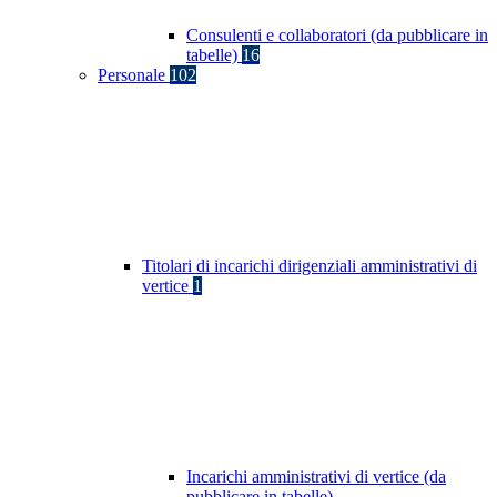
Consulenti e collaboratori (da pubblicare in
tabelle)
16
Personale
102
Titolari di incarichi dirigenziali amministrativi di
vertice
1
Incarichi amministrativi di vertice (da
pubblicare in tabelle)