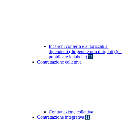
Incarichi conferiti e autorizzati ai
dipendenti (dirigenti e non dirigenti) (da
pubblicare in tabelle)
71
Contrattazione collettiva
Contrattazione collettiva
Contrattazione integrativa
11