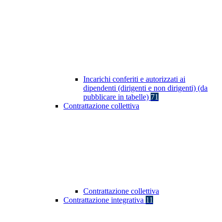
Incarichi conferiti e autorizzati ai
dipendenti (dirigenti e non dirigenti) (da
pubblicare in tabelle)
71
Contrattazione collettiva
Contrattazione collettiva
Contrattazione integrativa
11