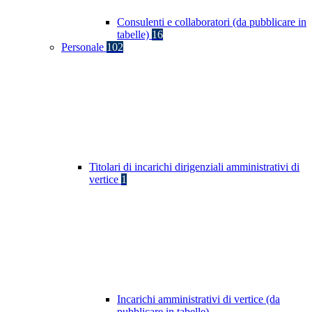
Consulenti e collaboratori (da pubblicare in
tabelle)
16
Personale
102
Titolari di incarichi dirigenziali amministrativi di
vertice
1
Incarichi amministrativi di vertice (da
pubblicare in tabelle)