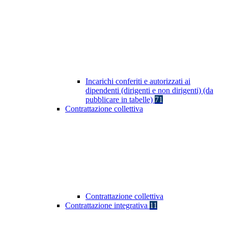
Incarichi conferiti e autorizzati ai
dipendenti (dirigenti e non dirigenti) (da
pubblicare in tabelle)
71
Contrattazione collettiva
Contrattazione collettiva
Contrattazione integrativa
11