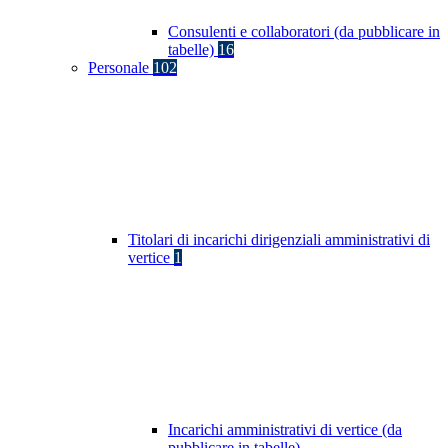
Consulenti e collaboratori (da pubblicare in
tabelle)
16
Personale
102
Titolari di incarichi dirigenziali amministrativi di
vertice
1
Incarichi amministrativi di vertice (da
pubblicare in tabelle)