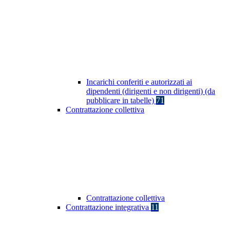
Incarichi conferiti e autorizzati ai
dipendenti (dirigenti e non dirigenti) (da
pubblicare in tabelle)
71
Contrattazione collettiva
Contrattazione collettiva
Contrattazione integrativa
11