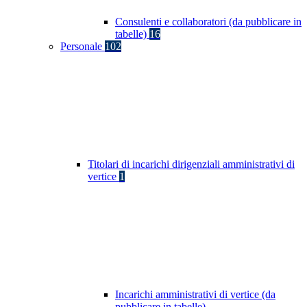
Consulenti e collaboratori (da pubblicare in
tabelle)
16
Personale
102
Titolari di incarichi dirigenziali amministrativi di
vertice
1
Incarichi amministrativi di vertice (da
pubblicare in tabelle)