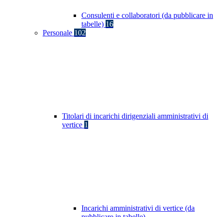
Consulenti e collaboratori (da pubblicare in
tabelle)
16
Personale
102
Titolari di incarichi dirigenziali amministrativi di
vertice
1
Incarichi amministrativi di vertice (da
pubblicare in tabelle)