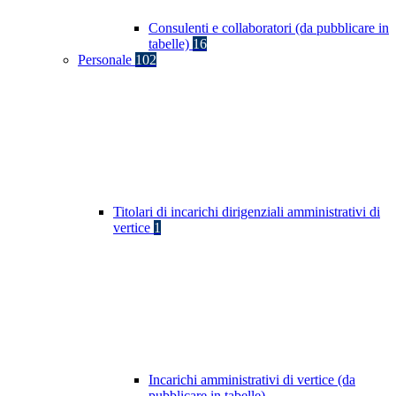
Consulenti e collaboratori (da pubblicare in
tabelle)
16
Personale
102
Titolari di incarichi dirigenziali amministrativi di
vertice
1
Incarichi amministrativi di vertice (da
pubblicare in tabelle)