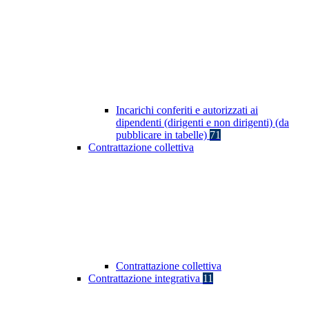
Incarichi conferiti e autorizzati ai
dipendenti (dirigenti e non dirigenti) (da
pubblicare in tabelle)
71
Contrattazione collettiva
Contrattazione collettiva
Contrattazione integrativa
11