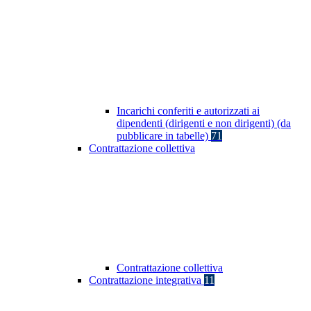
Incarichi conferiti e autorizzati ai
dipendenti (dirigenti e non dirigenti) (da
pubblicare in tabelle)
71
Contrattazione collettiva
Contrattazione collettiva
Contrattazione integrativa
11