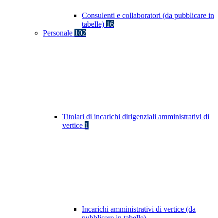
Consulenti e collaboratori (da pubblicare in
tabelle)
16
Personale
102
Titolari di incarichi dirigenziali amministrativi di
vertice
1
Incarichi amministrativi di vertice (da
pubblicare in tabelle)