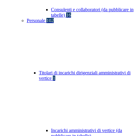
Consulenti e collaboratori (da pubblicare in
tabelle)
16
Personale
102
Titolari di incarichi dirigenziali amministrativi di
vertice
1
Incarichi amministrativi di vertice (da
pubblicare in tabelle)