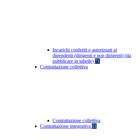
Incarichi conferiti e autorizzati ai
dipendenti (dirigenti e non dirigenti) (da
pubblicare in tabelle)
71
Contrattazione collettiva
Contrattazione collettiva
Contrattazione integrativa
11