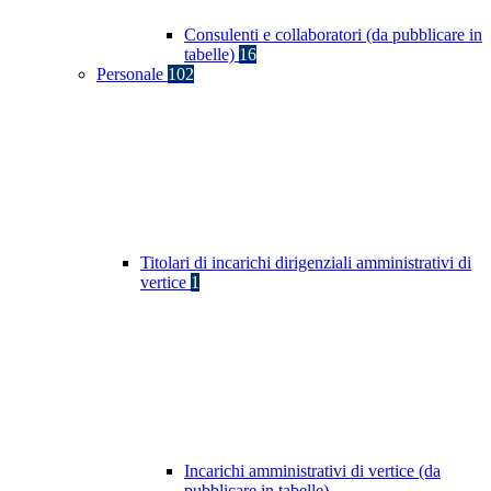
Consulenti e collaboratori (da pubblicare in
tabelle)
16
Personale
102
Titolari di incarichi dirigenziali amministrativi di
vertice
1
Incarichi amministrativi di vertice (da
pubblicare in tabelle)