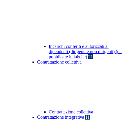
Incarichi conferiti e autorizzati ai
dipendenti (dirigenti e non dirigenti) (da
pubblicare in tabelle)
71
Contrattazione collettiva
Contrattazione collettiva
Contrattazione integrativa
11