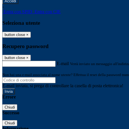
-
Entra con SPID
Entra con CIE
Seleziona utente
button close
×
Recupero password
button close
×
E-mail
Verrà inviato un messaggio all'indirizz
Non hai una e-mail associata al nome utente? Effettua il reset della password tram
E-mail inviata, si prega di controllare la casella di posta elettronica!
Errore
Chiudi
Successo
Chiudi
Informazione