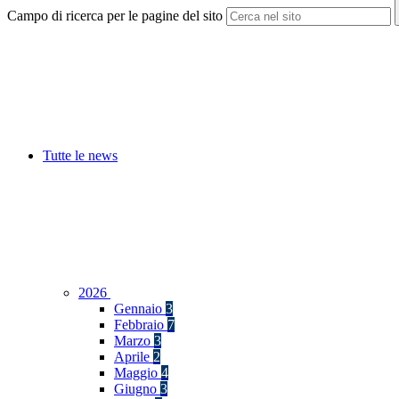
Campo di ricerca per le pagine del sito
Tutte le news
2026
Gennaio
3
Febbraio
7
Marzo
3
Aprile
2
Maggio
4
Giugno
3