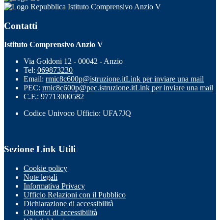
Istituto Comprensivo Anzio V
Contatti
Istituto Comprensivo Anzio V
Via Goldoni 12 - 00042 - Anzio
Tel:
069873230
Email:
rmic8c600p@istruzione.it
Link per inviare una mail
PEC:
rmic8c600p@pec.istruzione.it
Link per inviare una mail
C.F.: 97713000582
Codice Univoco Ufficio: UFA7JQ
Sezione Link Utili
Cookie policy
Note legali
Informativa Privacy
Ufficio Relazioni con il Pubblico
Dichiarazione di accessibilità
Obiettivi di accessibilità