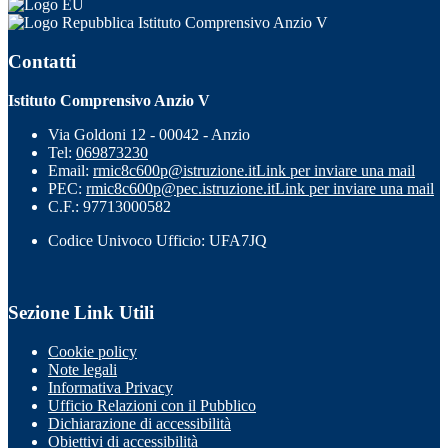
Istituto Comprensivo Anzio V
Contatti
Istituto Comprensivo Anzio V
Via Goldoni 12 - 00042 - Anzio
Tel:
069873230
Email:
rmic8c600p@istruzione.it
Link per inviare una mail
PEC:
rmic8c600p@pec.istruzione.it
Link per inviare una mail
C.F.: 97713000582
Codice Univoco Ufficio: UFA7JQ
Sezione Link Utili
Cookie policy
Note legali
Informativa Privacy
Ufficio Relazioni con il Pubblico
Dichiarazione di accessibilità
Obiettivi di accessibilità