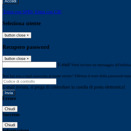
-
Entra con SPID
Entra con CIE
Seleziona utente
button close
×
Recupero password
button close
×
E-mail
Verrà inviato un messaggio all'indirizz
Non hai una e-mail associata al nome utente? Effettua il reset della password tram
E-mail inviata, si prega di controllare la casella di posta elettronica!
Errore
Chiudi
Successo
Chiudi
Informazione