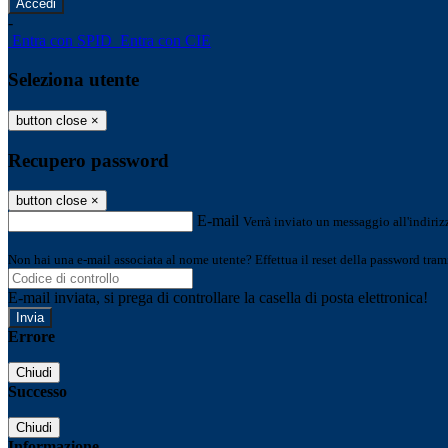
-
Entra con SPID
Entra con CIE
Seleziona utente
button close
×
Recupero password
button close
×
E-mail
Verrà inviato un messaggio all'indirizz
Non hai una e-mail associata al nome utente? Effettua il reset della password tram
E-mail inviata, si prega di controllare la casella di posta elettronica!
Errore
Chiudi
Successo
Chiudi
Informazione