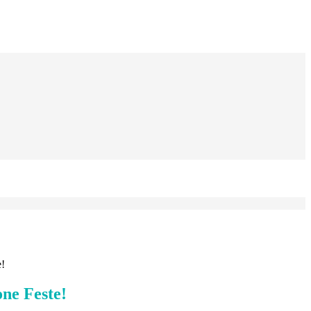
e!
one Feste!