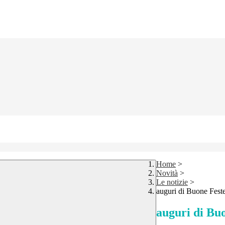
Home
>
Novità
>
Le notizie
>
auguri di Buone Fest
auguri di Bu