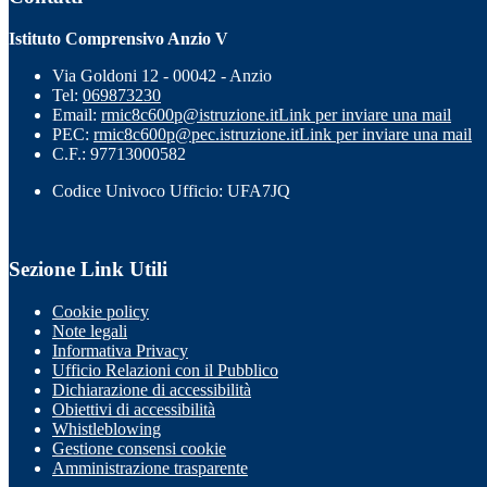
Istituto Comprensivo Anzio V
Via Goldoni 12 - 00042 - Anzio
Tel:
069873230
Email:
rmic8c600p@istruzione.it
Link per inviare una mail
PEC:
rmic8c600p@pec.istruzione.it
Link per inviare una mail
C.F.: 97713000582
Codice Univoco Ufficio: UFA7JQ
Sezione Link Utili
Cookie policy
Note legali
Informativa Privacy
Ufficio Relazioni con il Pubblico
Dichiarazione di accessibilità
Obiettivi di accessibilità
Whistleblowing
Gestione consensi cookie
Amministrazione trasparente