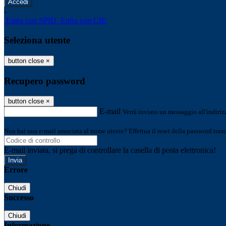
-
Entra con SPID
Entra con CIE
Seleziona utente
button close
×
Recupero password
button close
×
E-mail
Verrà inviato un messaggio all'indirizz
Non hai una e-mail associata al nome utente? Effettua il reset della password tram
E-mail inviata, si prega di controllare la casella di posta elettronica!
Errore
Chiudi
Successo
Chiudi
Informazione