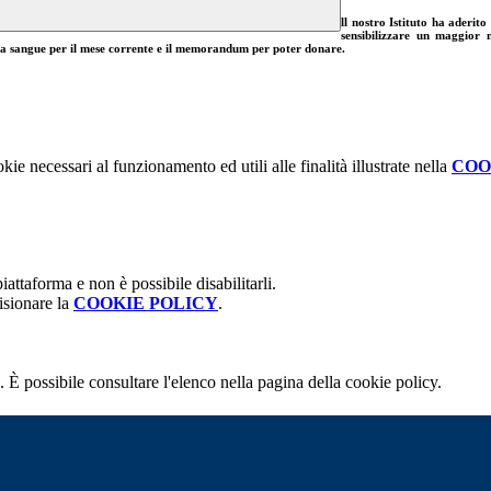
ll nostro Istituto ha aderit
sensibilizzare un maggior 
lta sangue per il mese corrente e il memorandum per poter donare.
kie necessari al funzionamento ed utili alle finalità illustrate nella
COO
attaforma e non è possibile disabilitarli.
isionare la
COOKIE POLICY
.
 È possibile consultare l'elenco nella pagina della cookie policy.