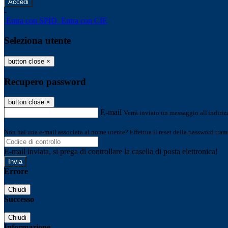
-
Entra con SPID
Entra con CIE
Seleziona utente
button close
×
Recupero password
button close
×
E-mail
Verrà inviato un messaggio all'indirizz
Non hai una e-mail associata al nome utente? Effettua il reset della password tram
E-mail inviata, si prega di controllare la casella di posta elettronica!
Errore
Chiudi
Successo
Chiudi
Informazione