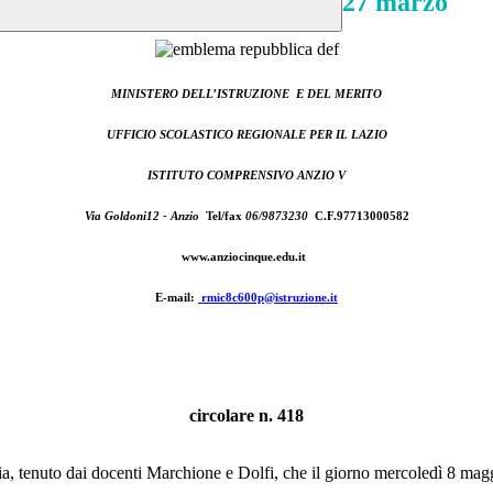
27 marzo
MINISTERO DELL’ISTRUZIONE E DEL MERITO
UFFICIO SCOLASTICO REGIONALE PER IL LAZIO
ISTITUTO COMPRENSIVO ANZIO V
Via Goldoni12 - Anzio
Tel/fax
06/9873230
C.F.97713000582
www.anziocinque.edu.it
E-mail:
rmic8c600p@istruzione.it
circolare n. 418
ia, tenuto dai docenti Marchione e Dolfi, che il giorno mercoledì 8 maggi