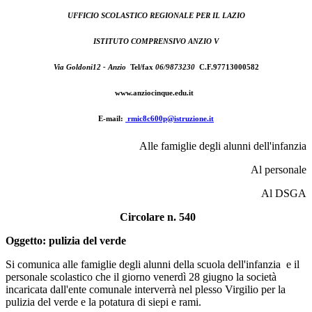
UFFICIO SCOLASTICO REGIONALE PER IL LAZIO
ISTITUTO COMPRENSIVO ANZIO V
Via Goldoni12 - Anzio
Tel/fax
06/9873230
C.F.97713000582
www.anziocinque.edu.it
E-mail:
rmic8c600p@istruzione.it
Alle famiglie degli alunni dell'infanzia
Al personale
Al DSGA
Circolare n. 540
Oggetto: pulizia del verde
Si comunica alle famiglie degli alunni della scuola dell'infanzia e il
personale scolastico che il giorno venerdì 28 giugno la società
incaricata dall'ente comunale interverrà nel plesso Virgilio per la
pulizia del verde e la potatura di siepi e rami.