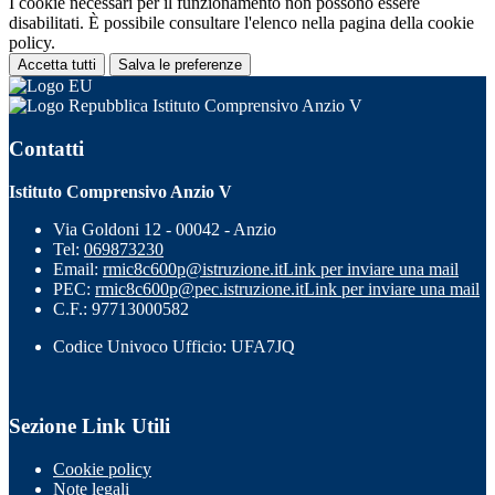
I cookie necessari per il funzionamento non possono essere
disabilitati. È possibile consultare l'elenco nella pagina della cookie
policy.
Accetta tutti
Salva le preferenze
Istituto Comprensivo Anzio V
Contatti
Istituto Comprensivo Anzio V
Via Goldoni 12 - 00042 - Anzio
Tel:
069873230
Email:
rmic8c600p@istruzione.it
Link per inviare una mail
PEC:
rmic8c600p@pec.istruzione.it
Link per inviare una mail
C.F.: 97713000582
Codice Univoco Ufficio: UFA7JQ
Sezione Link Utili
Cookie policy
Note legali