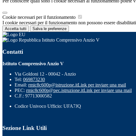
Per conoscere quali sono i cookie necessari al funzionamento potete v
Cookie necessari per il funzionamento
I cookie necessari per il funzionamento non possono essere disabilitati.
Accetta tutti
Salva le preferenze
Istituto Comprensivo Anzio V
Contatti
Istituto Comprensivo Anzio V
Via Goldoni 12 - 00042 - Anzio
Tel:
069873230
Email:
rmic8c600p@istruzione.it
Link per inviare una mail
PEC:
rmic8c600p@pec.istruzione.it
Link per inviare una mail
C.F.: 97713000582
Codice Univoco Ufficio: UFA7JQ
Sezione Link Utili