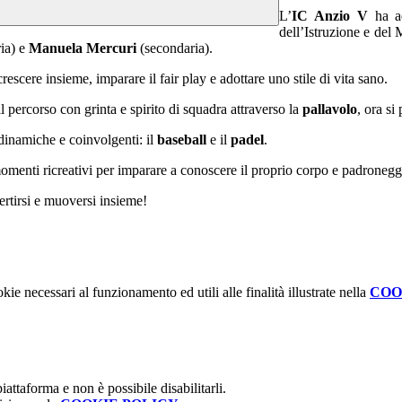
L’
IC Anzio V
ha a
dell’Istruzione e del
ia) e
Manuela Mercuri
(secondaria).
cere insieme, imparare il fair play e adottare uno stile di vita sano.
l percorso con grinta e spirito di squadra attraverso la
pallavolo
, ora s
dinamiche e coinvolgenti: il
baseball
e il
padel
.
momenti ricreativi per imparare a conoscere il proprio corpo e padronegg
ertirsi e muoversi insieme!
kie necessari al funzionamento ed utili alle finalità illustrate nella
COO
attaforma e non è possibile disabilitarli.