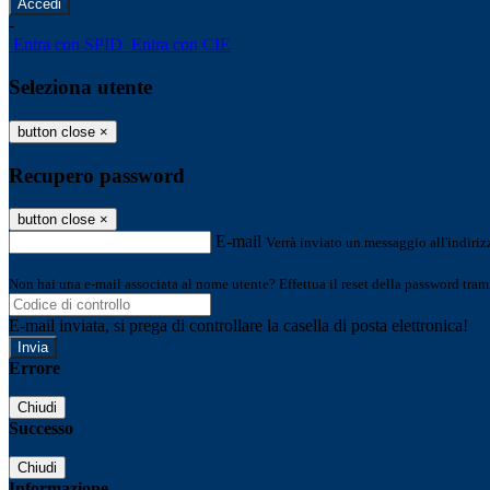
-
Entra con SPID
Entra con CIE
Seleziona utente
button close
×
Recupero password
button close
×
E-mail
Verrà inviato un messaggio all'indirizz
Non hai una e-mail associata al nome utente? Effettua il reset della password tram
E-mail inviata, si prega di controllare la casella di posta elettronica!
Errore
Chiudi
Successo
Chiudi
Informazione