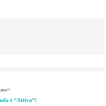
ttiva”!
ola è “Attiva”!