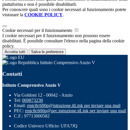
piattaforma e non è possibile disabilitarli.
Per conoscere quali sono i cookie necessari al funzionamento potete
visionare la
COOKIE POLICY
.
Cookie necessari per il funzionamento
I cookie necessari per il funzionamento non possono essere
disabilitati. È possibile consultare l'elenco nella pagina della cookie
policy.
Accetta tutti
Salva le preferenze
Istituto Comprensivo Anzio V
Contatti
Istituto Comprensivo Anzio V
Via Goldoni 12 - 00042 - Anzio
Tel:
069873230
Email:
rmic8c600p@istruzione.it
Link per inviare una mail
PEC:
rmic8c600p@pec.istruzione.it
Link per inviare una mail
C.F.: 97713000582
Codice Univoco Ufficio: UFA7JQ