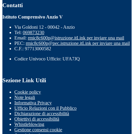
Contatti
Istituto Comprensivo Anzio V
Via Goldoni 12 - 00042 - Anzio
Tel:
069873230
Email:
rmic8c600p@istruzione.it
Link per inviare una mail
PEC:
rmic8c600p@pec.istruzione.it
Link per inviare una mail
C.F.: 97713000582
Codice Univoco Ufficio: UFA7JQ
Sezione Link Utili
Cookie policy
Note legali
Informativa Privacy
Ufficio Relazioni con il Pubblico
Dichiarazione di accessibilità
Obiettivi di accessibilità
Whistleblowing
Gestione consensi cookie