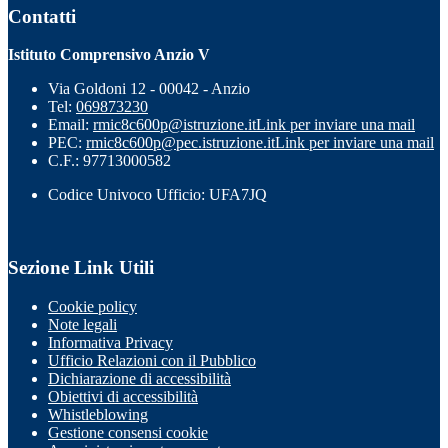
Contatti
Istituto Comprensivo Anzio V
Via Goldoni 12 - 00042 - Anzio
Tel:
069873230
Email:
rmic8c600p@istruzione.it
Link per inviare una mail
PEC:
rmic8c600p@pec.istruzione.it
Link per inviare una mail
C.F.: 97713000582
Codice Univoco Ufficio: UFA7JQ
Sezione Link Utili
Cookie policy
Note legali
Informativa Privacy
Ufficio Relazioni con il Pubblico
Dichiarazione di accessibilità
Obiettivi di accessibilità
Whistleblowing
Gestione consensi cookie