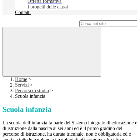
Offerta formativa
I progetti delle classi
Contatti
Campo di ricerca per le pagine del sito
Home
>
Servizi
>
Percorsi di studio
>
Scuola infanzia
Scuola infanzia
La scuola dell’infanzia fa parte del Sistema integrato di educazione e
di istruzione dalla nascita ai sei anni ed è il primo gradino del
percorso di istruzione, ha durata triennale, non è obbligatoria ed è
aperta a tutte le bambine e i bambini di età compresa fra i tre e i