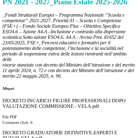
PN 2021 - 2027_Piano Estate 2025-2026
_
Fondi Strutturali Europei – Programma Nazionale “Scuola e
competenze” 2021-2027. Priorità 01 – Scuola e Competenze
(FSE+) – Fondo Sociale Europeo Plus – Obiettivo Specifico
ESO4.6 – Azione A4.A –Inclusione e contrasto alla dispersione
scolastica Sotto azione ESO4.6. A4.A
- Avviso
Prot. 81652 del
23/05/2025, FSE+,
Percorsi educativi e formativi per il
potenziamento delle competenze, l’inclusione e la socialità nel
periodo di sospensione estiva delle lezioni rientranti nell’ambito
delle
risorse stanziate con decreto del Ministro dell’istruzione e del merito
11 aprile 2024, n. 72 e con decreto del Ministro dell’istruzione e del
merito 22 maggio 2025, n. 96.
Allegati
DECRETO INCARICO FIGURE PROFESSIONALI DOPO
VALUTAZIONE COMMISSIONE - VELA.pdf
File PDF
Contatore click: 6
DECRETO GRADUATORIE DEFINITIVE-ESPERTI E