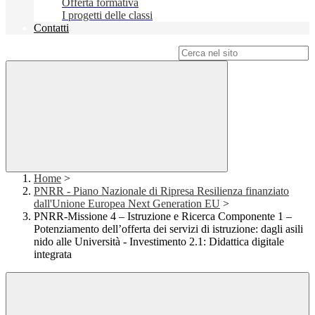
Offerta formativa
I progetti delle classi
Contatti
Campo di ricerca per le pagine del sito
Home
>
PNRR - Piano Nazionale di Ripresa Resilienza finanziato
dall'Unione Europea Next Generation EU
>
PNRR-Missione 4 – Istruzione e Ricerca Componente 1 –
Potenziamento dell’offerta dei servizi di istruzione: dagli asili
nido alle Università - Investimento 2.1: Didattica digitale
integrata