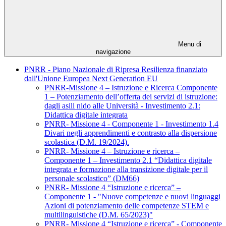
Menu di
navigazione
PNRR - Piano Nazionale di Ripresa Resilienza finanziato
dall'Unione Europea Next Generation EU
PNRR-Missione 4 – Istruzione e Ricerca Componente
1 – Potenziamento dell’offerta dei servizi di istruzione:
dagli asili nido alle Università - Investimento 2.1:
Didattica digitale integrata
PNRR- Missione 4 - Componente 1 - Investimento 1.4
Divari negli apprendimenti e contrasto alla dispersione
scolastica (D.M. 19/2024).
PNRR- Missione 4 – Istruzione e ricerca –
Componente 1 – Investimento 2.1 “Didattica digitale
integrata e formazione alla transizione digitale per il
personale scolastico” (DM66)
PNRR- Missione 4 “Istruzione e ricerca” –
Componente 1 - "Nuove competenze e nuovi linguaggi
Azioni di potenziamento delle competenze STEM e
multilinguistiche (D.M. 65/2023)"
PNRR- Missione 4 “Istruzione e ricerca” - Componente