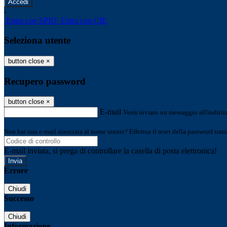
-
Entra con SPID
Entra con CIE
Seleziona utente
button close
×
Recupero password
button close
×
E-mail
Verrà inviato un messaggio all'indirizz
Non hai una e-mail associata al nome utente? Effettua il reset della password tram
E-mail inviata, si prega di controllare la casella di posta elettronica!
Errore
Chiudi
Successo
Chiudi
Informazione