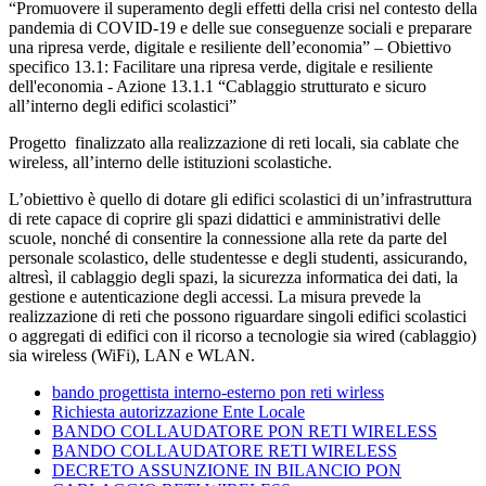
“Promuovere il superamento degli effetti della crisi nel contesto della
pandemia di COVID-19 e delle sue conseguenze sociali e preparare
una ripresa verde, digitale e resiliente dell’economia” – Obiettivo
specifico 13.1: Facilitare una ripresa verde, digitale e resiliente
dell'economia - Azione 13.1.1 “Cablaggio strutturato e sicuro
all’interno degli edifici scolastici”
Progetto finalizzato alla realizzazione di reti locali, sia cablate che
wireless, all’interno delle istituzioni scolastiche.
L’obiettivo è quello di dotare gli edifici scolastici di un’infrastruttura
di rete capace di coprire gli spazi didattici e amministrativi delle
scuole, nonché di consentire la connessione alla rete da parte del
personale scolastico, delle studentesse e degli studenti, assicurando,
altresì, il cablaggio degli spazi, la sicurezza informatica dei dati, la
gestione e autenticazione degli accessi. La misura prevede la
realizzazione di reti che possono riguardare singoli edifici scolastici
o aggregati di edifici con il ricorso a tecnologie sia wired (cablaggio)
sia wireless (WiFi), LAN e WLAN.
bando progettista interno-esterno pon reti wirless
Richiesta autorizzazione Ente Locale
BANDO COLLAUDATORE PON RETI WIRELESS
BANDO COLLAUDATORE RETI WIRELESS
DECRETO ASSUNZIONE IN BILANCIO PON