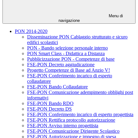
Menu di
navigazione
PON 2014-2020
Disseminazione PON Cablaggio strutturato e sicuro
edifici scolastici
PON - Bando selezione personale interno
PON Smart Class - Didattica a Distanza
Pubblicizzazione PON - Competenze di base
FSE-PON Decreto aggiudicazione
Progetto Competenze di Base ad Anzio V!
FSE-PON Conferimento incarico di esperto
collaudatore
FSE-PON Bando Collaudatore
FSE-PON Comunicazione adempimento obblighi post
informativi
FSE-PON Bando RDO
FSE-PON Decreto DS
FSE-PON Conferimento incarico di esperto progettista
FSE-PON Rettifica protocollo autorizzazione
FSE-PON Avviso interno progettista
FSE-PON Comunicazione Dirigente Scolastico
FSE-PON Autorizzazione e impegno di spesa