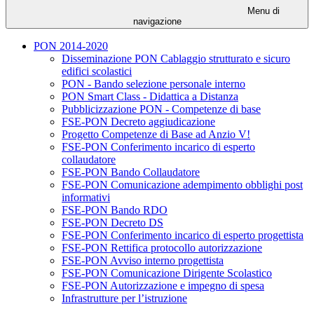
Menu di
navigazione
PON 2014-2020
Disseminazione PON Cablaggio strutturato e sicuro
edifici scolastici
PON - Bando selezione personale interno
PON Smart Class - Didattica a Distanza
Pubblicizzazione PON - Competenze di base
FSE-PON Decreto aggiudicazione
Progetto Competenze di Base ad Anzio V!
FSE-PON Conferimento incarico di esperto
collaudatore
FSE-PON Bando Collaudatore
FSE-PON Comunicazione adempimento obblighi post
informativi
FSE-PON Bando RDO
FSE-PON Decreto DS
FSE-PON Conferimento incarico di esperto progettista
FSE-PON Rettifica protocollo autorizzazione
FSE-PON Avviso interno progettista
FSE-PON Comunicazione Dirigente Scolastico
FSE-PON Autorizzazione e impegno di spesa
Infrastrutture per l’istruzione