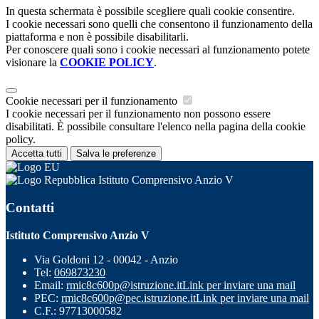
In questa schermata è possibile scegliere quali cookie consentire.
I cookie necessari sono quelli che consentono il funzionamento della
piattaforma e non è possibile disabilitarli.
Per conoscere quali sono i cookie necessari al funzionamento potete
visionare la
COOKIE POLICY
.
Cookie necessari per il funzionamento
I cookie necessari per il funzionamento non possono essere
disabilitati. È possibile consultare l'elenco nella pagina della cookie
policy.
Accetta tutti
Salva le preferenze
Istituto Comprensivo Anzio V
Contatti
Istituto Comprensivo Anzio V
Via Goldoni 12 - 00042 - Anzio
Tel:
069873230
Email:
rmic8c600p@istruzione.it
Link per inviare una mail
PEC:
rmic8c600p@pec.istruzione.it
Link per inviare una mail
C.F.: 97713000582