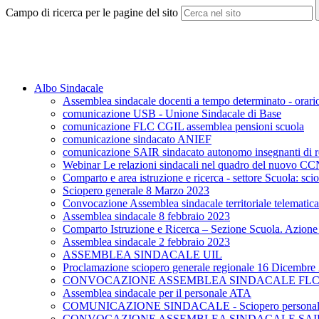
Campo di ricerca per le pagine del sito
Albo Sindacale
Assemblea sindacale docenti a tempo determinato - orario
comunicazione USB - Unione Sindacale di Base
comunicazione FLC CGIL assemblea pensioni scuola
comunicazione sindacato ANIEF
comunicazione SAIR sindacato autonomo insegnanti di r
Webinar Le relazioni sindacali nel quadro del nuovo 
Comparto e area istruzione e ricerca - settore Scuola: sc
Sciopero generale 8 Marzo 2023
Convocazione Assemblea sindacale territoriale telematic
Assemblea sindacale 8 febbraio 2023
Comparto Istruzione e Ricerca – Sezione Scuola. Azione d
Assemblea sindacale 2 febbraio 2023
ASSEMBLEA SINDACALE UIL
Proclamazione sciopero generale regionale 16 Dicembre
CONVOCAZIONE ASSEMBLEA SINDACALE FLC C
Assemblea sindacale per il personale ATA
COMUNICAZIONE SINDACALE - Sciopero personale d
CONVOCAZIONE ASSEMBLEA SINDACALE SAIR (ins