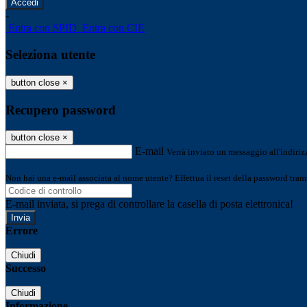
-
Entra con SPID
Entra con CIE
Seleziona utente
button close
×
Recupero password
button close
×
E-mail
Verrà inviato un messaggio all'indirizz
Non hai una e-mail associata al nome utente? Effettua il reset della password tram
E-mail inviata, si prega di controllare la casella di posta elettronica!
Errore
Chiudi
Successo
Chiudi
Informazione