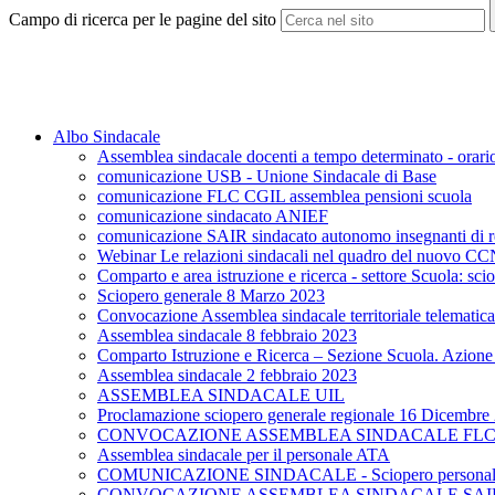
Campo di ricerca per le pagine del sito
Albo Sindacale
Assemblea sindacale docenti a tempo determinato - orario
comunicazione USB - Unione Sindacale di Base
comunicazione FLC CGIL assemblea pensioni scuola
comunicazione sindacato ANIEF
comunicazione SAIR sindacato autonomo insegnanti di r
Webinar Le relazioni sindacali nel quadro del nuovo 
Comparto e area istruzione e ricerca - settore Scuola: sc
Sciopero generale 8 Marzo 2023
Convocazione Assemblea sindacale territoriale telematic
Assemblea sindacale 8 febbraio 2023
Comparto Istruzione e Ricerca – Sezione Scuola. Azione d
Assemblea sindacale 2 febbraio 2023
ASSEMBLEA SINDACALE UIL
Proclamazione sciopero generale regionale 16 Dicembre
CONVOCAZIONE ASSEMBLEA SINDACALE FLC C
Assemblea sindacale per il personale ATA
COMUNICAZIONE SINDACALE - Sciopero personale d
CONVOCAZIONE ASSEMBLEA SINDACALE SAIR (ins