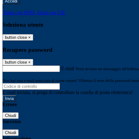
-
Entra con SPID
Entra con CIE
Seleziona utente
button close
×
Recupero password
button close
×
E-mail
Verrà inviato un messaggio all'indirizz
Non hai una e-mail associata al nome utente? Effettua il reset della password tram
E-mail inviata, si prega di controllare la casella di posta elettronica!
Errore
Chiudi
Successo
Chiudi
Informazione